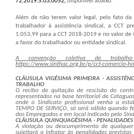
72.2019.5.03.0052,
disponível abaixo.
Além de não terem valor legal, pelo fato da
trabalhador à assistência sindical, a CCT 
1.053,99 para a CCT 2018-2019 e no valor de
a favor do trabalhador ou entidade sindical.
A convenção coletiva de trabalho
https://www.sinthac.org.br/p/cct-comercio-hot
CLÁUSULA VIGÉSIMA PRIMEIRA - ASSISTÊN
TRABALHO
O recibo de quitação de rescisão do cont
representados na base territorial de Catagua
onde o Sindicato profissional venha a es
TEMPO DE SERVIÇO, só será válido quando fei
dos Empregados e em local indicado pelo Sin
CLÁUSULA QUINQUAGÉSIMA - PENALIDADE
A violação ou descumprimento de qualquer
sujeitará o infrator às penalidades previst