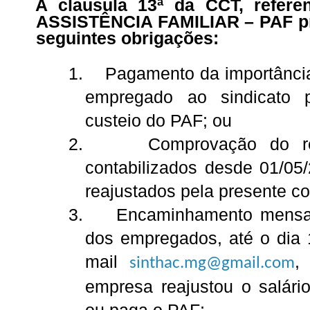
A clausula 13ª da CCT, refere
ASSISTÊNCIA FAMILIAR – PAF pr
seguintes obrigações:
1.
Pagamento da importância
empregado ao sindicato p
custeio do PAF; ou
2.
Comprovação do re
contabilizados desde 01/05/
reajustados pela presente c
3.
Encaminhamento mensal
dos empregados, até o dia
mail
,
sinthac.mg@gmail.com
empresa reajustou o salá