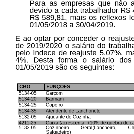
Para as empresas que não ap
devido a cada trabalhador R$ 
R$ 589,81, mais os reflexos l
01/05/2018 a 30/04/2019.
E ao optar por conceder o reajust
de 2019/2020 o salário do trabalh
pelo índece de reajuste 5,07%, ma
4%. Desta forma o salário dos
01/05/2019 são os seguintes:
CBO
FUNÇÕES
5134-05
Garçom
5134-20
Barmam
5134-25
Copeiro
5134-35
Atendente de Lanchonete
5132-05
Ajudante de Cozinha
4211-25
Caixa (acrescentar +10% de quebra de ca
5132-05
Cozinheiro Geral(Lancheiro, Chur
Salgadeiro)