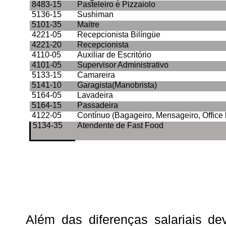
8483-15
Pasteleiro e Pizzaiolo
5136-15
Sushiman
5101-35
Maitre
4221-05
Recepcionista Bilíngüe
4221-20
Recepcionista
4110-05
Auxiliar de Escritório
4101-05
Supervisor Administrativo
5133-15
Camareira
5141-10
Garagista(Manobrista)
5164-05
Lavadeira
5164-15
Passadeira
4122-05
Contínuo (Bagageiro, Mensageiro, Office b
5134-35
Atendente de Fast Food
Além das diferenças salariais de