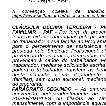
ou paga o PAF;
A convenção coletiva de trabalho
https://www.sinthac.org.br/p/cct-comercio-hotel
CLÁUSULA DÉCIMA TERCEIRA - P
FAMILIAR – PAF -
Por força da presen
todas as cidades abrangidas pela present
do trabalhador e sua família ao Programa
para o percebimento de assistência 
prestada pelo Sindicato Profissional, 
prevenção de acidentes, campanhas ed
prevenção à saúde do trabalhador. P
trabalhador, mediante solicitação escrita 
poderá o trabalhador transferir os ben
desta cláusula a um dependente es
(familiar), sem custo adicional, media
do programa.
PARÁGRAFO SEGUNDO
– As empresa
convenção, independentemente de e
SUPERSIMPLES ou filiadas ao sindic
mensalmente, com a importância equival