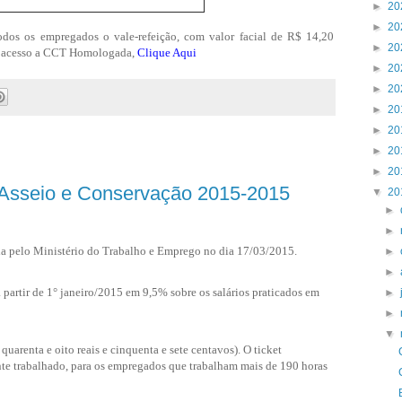
►
20
►
20
todos os empregados o vale-refeição, com valor facial de R$ 14,20
►
20
r acesso a CCT Homologada,
Clique Aqui
►
20
►
20
►
20
►
20
►
20
►
20
 Asseio e Conservação 2015-2015
▼
20
►
►
a pelo Ministério do Trabalho e Emprego no dia 17/03/2015.
►
►
 a partir de 1° janeiro/2015 em 9,5% sobre os salários praticados em
►
►
▼
 quarenta e oito reais e cinquenta e sete centavos).
O ticket
nte trabalhado, para os empregados que trabalham mais de 190 horas