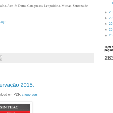
raíba, Astolfo
Dutra, Cataguases, Leopoldina, Muriaé, Santana de
►
20
►
20
 aqui
►
20
►
20
►
20
Total 
págin
26
ervação 2015.
wnload em PDF,
clique aqui.