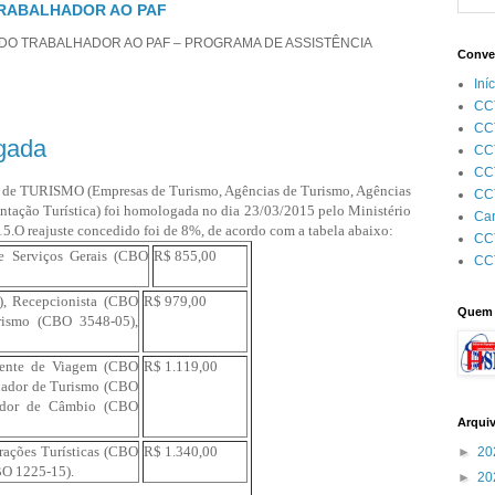
TRABALHADOR AO PAF
 DO TRABALHADOR AO PAF – PROGRAMA DE ASSISTÊNCIA
Conve
Iní
CCT
CCT
gada
CCT
CC
a de TURISMO (Empresas de Turismo, Agências de Turismo, Agências
CC
entação Turística) foi homologada no dia 23/03/2015 pelo Ministério
Car
15.
O reajuste concedido foi de 8%, de acordo com a tabela abaixo:
CCT
e Serviços Gerais (CBO
R$ 855,00
CC
), Recepcionista (CBO
R$ 979,00
Quem 
rismo (CBO 3548-05),
gente de Viagem (CBO
R$ 1.119,00
nador de Turismo (CBO
rador de Câmbio (CBO
Arqui
rações Turísticas (CBO
R$ 1.340,00
►
20
BO 1225-15).
►
20