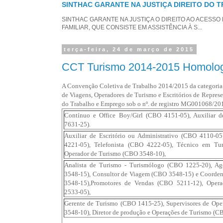
SINTHAC GARANTE NA JUSTIÇA DIREITO DO 
SINTHAC GARANTE NA JUSTIÇA O DIREITO AO ACESSO
FAMILIAR, QUE CONSISTE EM ASSISTÊNCIA À S...
terça-feira, 24 de março de 2015
CCT Turismo 2014-2015 Homolo
A Convenção Coletiva de Trabalho 2014/2015 da categori
de Viagens, Operadores de Turismo e Escritórios de Repres
do Trabalho e Emprego sob o nº. de registro MG001068/20
Contínuo e Office Boy/Girl (CBO 4151-05), Auxiliar d
7631-25).
Auxiliar de Escritório ou Administrativo (CBO 4110-05
4221-05), Telefonista (CBO 4222-05), Técnico em Tu
Operador de Turismo (CBO 3548-10),
Analista de Turismo - Turismólogo (CBO 1225-20), A
3548-15), Consultor de Viagem (CBO 3548-15) e Coorde
3548-15),Promotores de Vendas (CBO 5211-12), Ope
2533-05),
Gerente de Turismo (CBO 1415-25), Supervisores de Ope
3548-10), Diretor de produção e Operações de Turismo (C