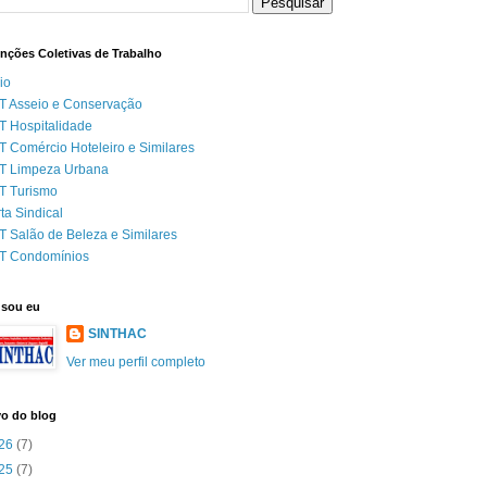
nções Coletivas de Trabalho
cio
 Asseio e Conservação
 Hospitalidade
 Comércio Hoteleiro e Similares
T Limpeza Urbana
T Turismo
ta Sindical
 Salão de Beleza e Similares
T Condomínios
sou eu
SINTHAC
Ver meu perfil completo
vo do blog
26
(7)
25
(7)