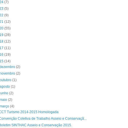
24
(7)
23
(5)
22
(9)
21
(12)
20
(55)
19
(28)
18
(12)
17
(11)
16
(19)
15
(14)
dezembro
(2)
novembro
(2)
outubro
(1)
agosto
(1)
junho
(2)
maio
(2)
março
(4)
CCT Turismo 2014-2015 Homologada
Convenção Coletiva de Trabalho Asseio e Conservaçã...
Boletim SINTHAC Asseio e Conservação 2015.