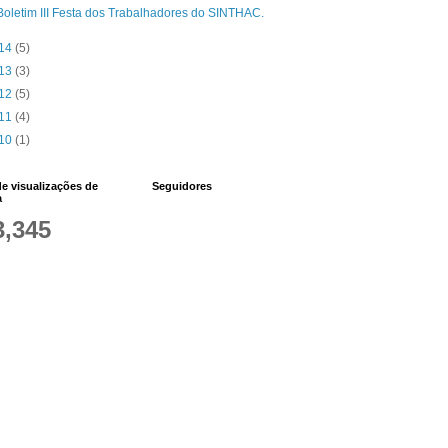
Boletim III Festa dos Trabalhadores do SINTHAC.
14
(5)
13
(3)
12
(5)
11
(4)
10
(1)
de visualizações de
Seguidores
a
3,345